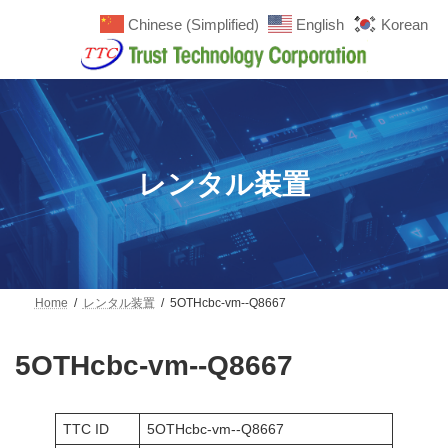
コ
ナ
Chinese (Simplified)
English
Korean
ン
ビ
テ
ゲ
ン
ー
ツ
シ
へ
ョ
ス
ン
キ
に
ッ
移
プ
動
レンタル装置
Home
レンタル装置
5OTHcbc-vm--Q8667
5OTHcbc-vm--Q8667
TTC ID
5OTHcbc-vm--Q8667