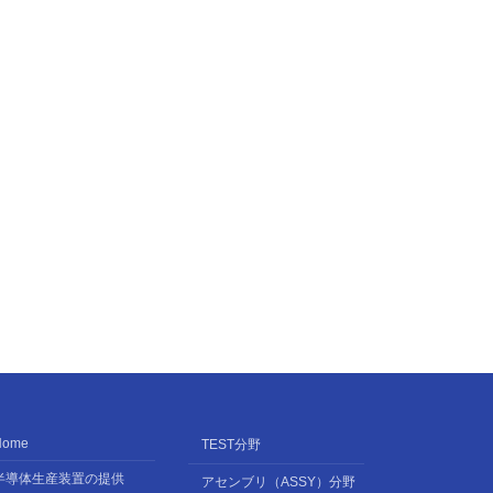
Home
TEST分野
半導体生産装置の提供
アセンブリ（ASSY）分野