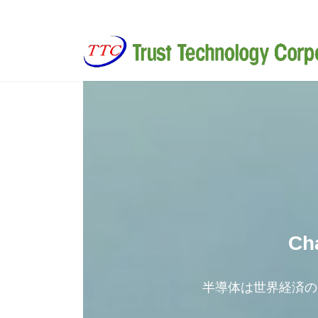
コ
ナ
ン
ビ
テ
ゲ
ン
ー
ツ
シ
へ
ョ
ス
ン
キ
に
ッ
移
プ
動
Cha
半導体は世界経済の