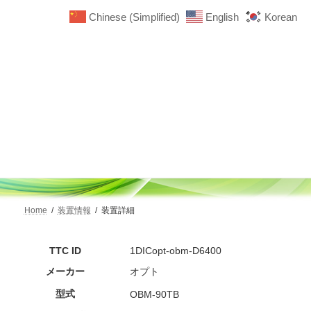
コ
ナ
Chinese (Simplified)
English
Korean
ン
ビ
テ
ゲ
ン
ー
ツ
シ
へ
ョ
ス
ン
キ
に
装置詳細
ッ
移
プ
動
Home
装置情報
装置詳細
TTC ID
1DICopt-obm-D6400
メーカー
オプト
型式
OBM-90TB